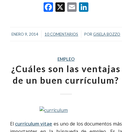
Facebook
X
Email
LinkedIn
/
/
ENERO 9, 2014
10 COMENTARIOS
POR
GISELA BOZZO
EMPLEO
¿Cuáles son las ventajas
de un buen currículum?
El
currículum vitae
es uno de los documentos más
importantes en la búsqueda de empleo. Es la