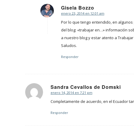
Gisela Bozzo
enero 23, 2014 en 12:01 am
Dice:
Por lo que tengo entendido, en algunos
del blog: «trabajar en…» información sob
a nuestro blog y estar atento a Trabaja
Saludos.
Responder
Sandra Cevallos de Domski
enero 14, 2014 en 7:21 pm
Dice:
Completamente de acuerdo, en el Ecuador ta
Responder