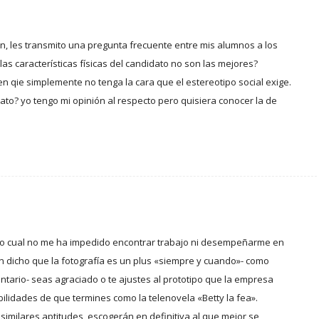
en, les transmito una pregunta frecuente entre mis alumnos a los
las características físicas del candidato no son las mejores?
 qie simplemente no tenga la cara que el estereotipo social exige.
ato? yo tengo mi opinión al respecto pero quisiera conocer la de
 lo cual no me ha impedido encontrar trabajo ni desempeñarme en
 dicho que la fotografía es un plus «siempre y cuando»- como
tario- seas agraciado o te ajustes al prototipo que la empresa
bilidades de que termines como la telenovela «Betty la fea».
imilares aptitudes, escogerán en definitiva al que mejor se