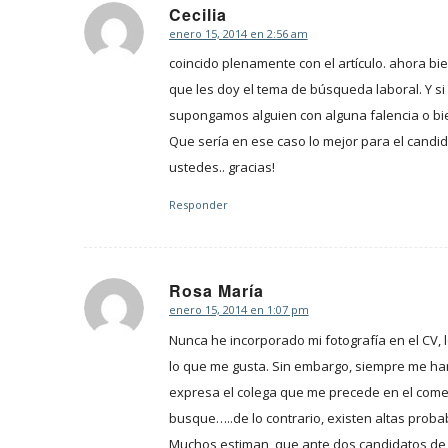
Cecilia
enero 15, 2014 en 2:56 am
Dice:
coincido plenamente con el artículo. ahora bi
que les doy el tema de búsqueda laboral. Y si 
supongamos alguien con alguna falencia o bien
Que sería en ese caso lo mejor para el candid
ustedes.. gracias!
Responder
Rosa María
enero 15, 2014 en 1:07 pm
Dice:
Nunca he incorporado mi fotografía en el CV,
lo que me gusta. Sin embargo, siempre me han
expresa el colega que me precede en el comen
busque…..de lo contrario, existen altas proba
Muchos estiman, que ante dos candidatos de s