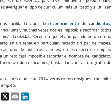
nes, es una desventaja para ti y disminuye tus posibilidades,
es averiguar el tipo de currículum más utilizado y si utilizan
os facilita la labor de
reconocimiento de candidatos
,
urrículums y muchas veces nos es imposible recordar todos
 jamás la olvidas. Recuerdo que el año pasado en una feria
erto en un tema en particular, pasado un par de meses,
ticas uno de nuestros clientes, en esa feria de empleo
un reto casi imposible recordar el nombre del candidato,
 montón de currículums, hasta dar con la fotografía de
a tu currículum este 2014, verás como consigues transmitir
e empleo.
Facebook
X
Email
LinkedIn