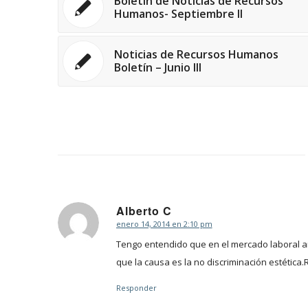
Boletín de Noticias de Recursos
Humanos- Septiembre II
Noticias de Recursos Humanos
Boletín – Junio III
Alberto C
enero 14, 2014 en 2:10 pm
Dice:
Tengo entendido que en el mercado laboral an
que la causa es la no discriminación estétic
Responder