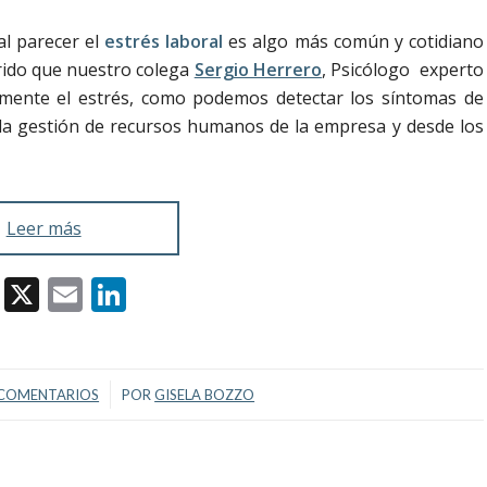
al parecer el
estrés laboral
es algo más común y cotidiano
rido que nuestro colega
Sergio Herrero
, Psicólogo experto
lmente el estrés, como podemos detectar los síntomas de
 la gestión de recursos humanos de la empresa y desde los
Leer más
Facebook
X
Email
LinkedIn
/
 COMENTARIOS
POR
GISELA BOZZO