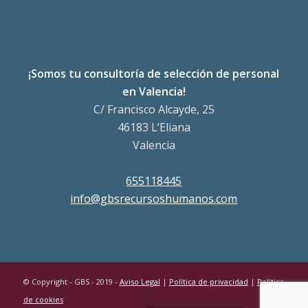
¡Somos tu consultoría de selección de personal
en Valencia!
C/ Francisco Alcayde, 25
46183 L’Eliana
Valencia
655118445
info@gbsrecursoshumanos.com
© Copyright - GBS - 2019 -
Aviso Legal
|
Política de privacidad
|
Política
de cookies