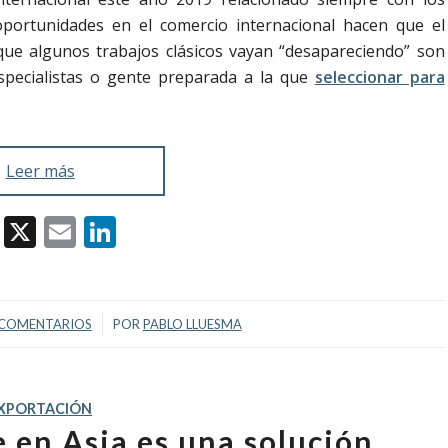
portunidades en el comercio internacional hacen que el
ue algunos trabajos clásicos vayan “desapareciendo” son
pecialistas o gente preparada a la que
seleccionar para
Leer más
Facebook
X
Email
LinkedIn
/
 COMENTARIOS
POR
PABLO LLUESMA
XPORTACIÓN
e en Asia es una solución