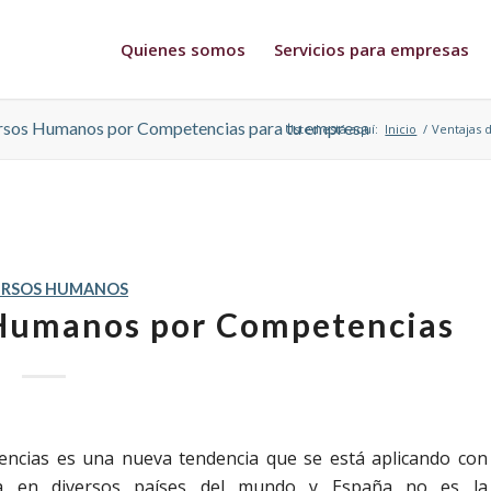
Quienes somos
Servicios para empresas
ecursos Humanos por Competencias para tu empresa
Usted está aquí:
Inicio
/
Ventajas 
URSOS HUMANOS
 Humanos por Competencias
ncias es una nueva tendencia que se está aplicando con
ia en diversos países del mundo y España no es la