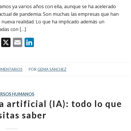
evamos ya varios años con ella, aunque se ha acelerado
n actual de pandemia. Son muchas las empresas que han
a nueva realidad. Lo que ha implicado además un
adas con […]
Facebook
X
Email
LinkedIn
/
OMENTARIOS
POR
GEMA SÁNCHEZ
URSOS HUMANOS
 artificial (IA): todo lo que
sitas saber