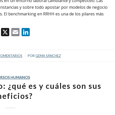
s en un entorno laboral cambiante y competitivo. Las
unstancias y sobre todo apostar por modelos de negocio
eres. El benchmarking en RRHH es una de los pilares más
Facebook
X
Email
LinkedIn
/
COMENTARIOS
POR
GEMA SÁNCHEZ
URSOS HUMANOS
: ¿qué es y cuáles son sus
neficios?