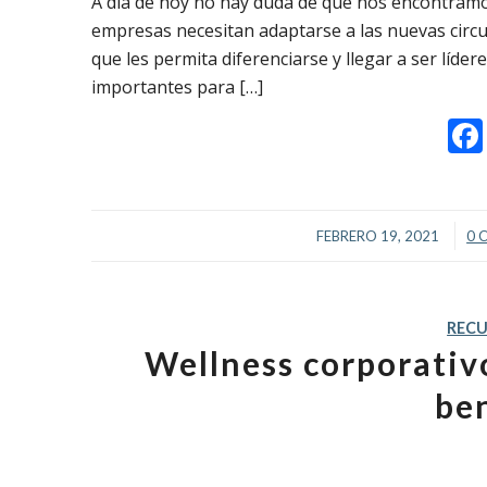
A día de hoy no hay duda de que nos encontramo
empresas necesitan adaptarse a las nuevas circ
que les permita diferenciarse y llegar a ser líd
importantes para […]
/
FEBRERO 19, 2021
0 
REC
Wellness corporativo
be