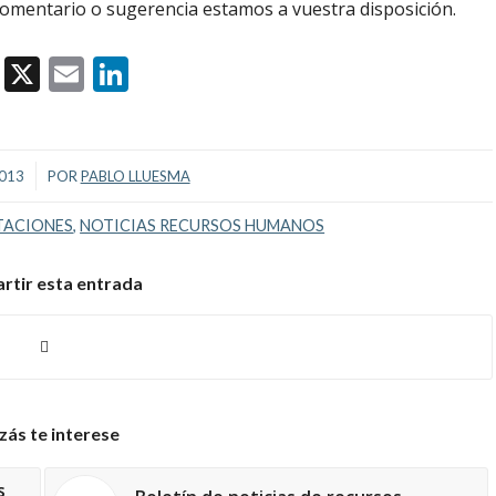
comentario o sugerencia estamos a vuestra disposición.
Facebook
X
Email
LinkedIn
2013
POR
PABLO LLUESMA
TACIONES
,
NOTICIAS RECURSOS HUMANOS
tir esta entrada
zás te interese
s