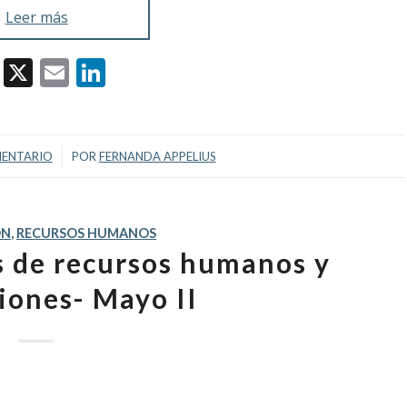
Leer más
Facebook
X
Email
LinkedIn
/
ENTARIO
POR
FERNANDA APPELIUS
ÓN
,
RECURSOS HUMANOS
as de recursos humanos y
iones- Mayo II