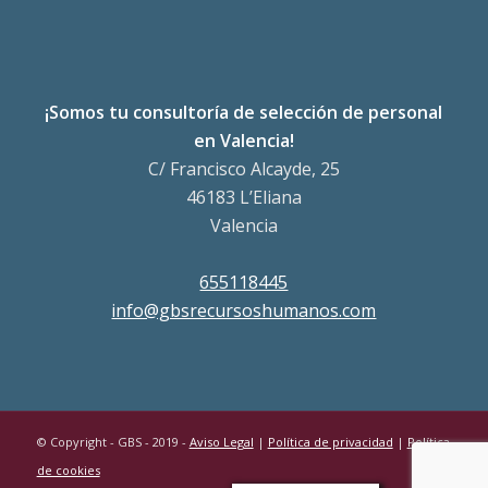
¡Somos tu consultoría de selección de personal
en Valencia!
C/ Francisco Alcayde, 25
46183 L’Eliana
Valencia
655118445
info@gbsrecursoshumanos.com
© Copyright - GBS - 2019 -
Aviso Legal
|
Política de privacidad
|
Política
de cookies