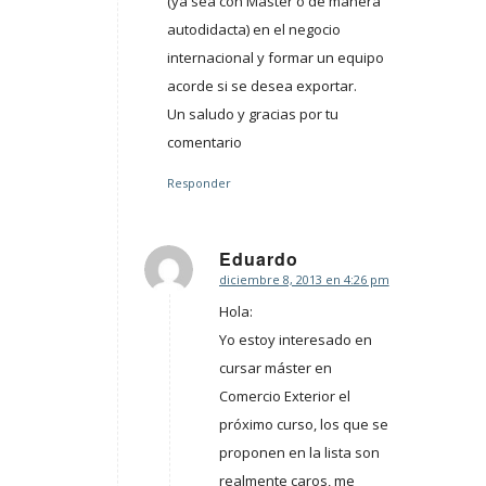
(ya sea con Máster o de manera
autodidacta) en el negocio
internacional y formar un equipo
acorde si se desea exportar.
Un saludo y gracias por tu
comentario
Responder
Eduardo
diciembre 8, 2013 en 4:26 pm
Dice:
Hola:
Yo estoy interesado en
cursar máster en
Comercio Exterior el
próximo curso, los que se
proponen en la lista son
realmente caros, me