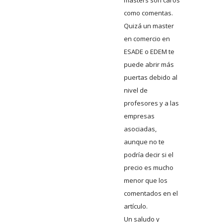
másters son caros
como comentas.
Quizá un master
en comercio en
ESADE o EDEM te
puede abrir más
puertas debido al
nivel de
profesores y a las
empresas
asociadas,
aunque no te
podría decir si el
precio es mucho
menor que los
comentados en el
artículo.
Un saludo y