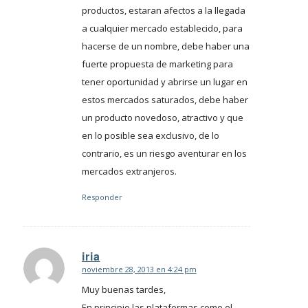
productos, estaran afectos a la llegada
a cualquier mercado establecido, para
hacerse de un nombre, debe haber una
fuerte propuesta de marketing para
tener oportunidad y abrirse un lugar en
estos mercados saturados, debe haber
un producto novedoso, atractivo y que
en lo posible sea exclusivo, de lo
contrario, es un riesgo aventurar en los
mercados extranjeros.
Responder
iria
noviembre 28, 2013 en 4:24 pm
Dice:
Muy buenas tardes,
En principio las plataformas como el