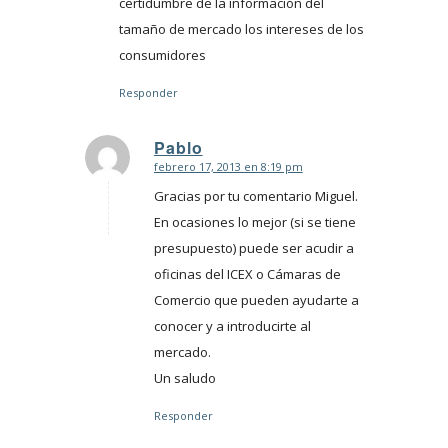
certidumbre de la información del
tamaño de mercado los intereses de los
consumidores
Responder
Pablo
febrero 17, 2013 en 8:19 pm
Dice:
Gracias por tu comentario Miguel.
En ocasiones lo mejor (si se tiene
presupuesto) puede ser acudir a
oficinas del ICEX o Cámaras de
Comercio que pueden ayudarte a
conocer y a introducirte al
mercado.
Un saludo
Responder