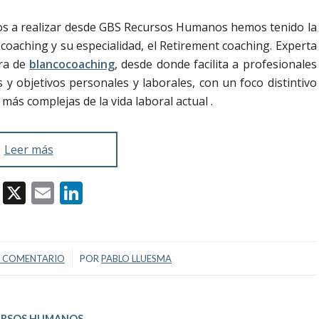
amos a realizar desde GBS Recursos Humanos hemos tenido la
coaching y su especialidad, el Retirement coaching. Experta
ora de
blancocoaching
, desde donde facilita a profesionales
 y objetivos personales y laborales, con un foco distintivo
más complejas de la vida laboral actual .
Leer más
Facebook
X
Email
LinkedIn
/
1 COMENTARIO
POR
PABLO LLUESMA
URSOS HUMANOS