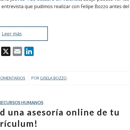
a entrevista que pudimos realizar con Felipe Bozzo antes del
Leer más
Facebook
X
Email
LinkedIn
/
COMENTARIOS
POR
GISELA BOZZO
RECURSOS HUMANOS
d una asesoría online de tu
rículum!