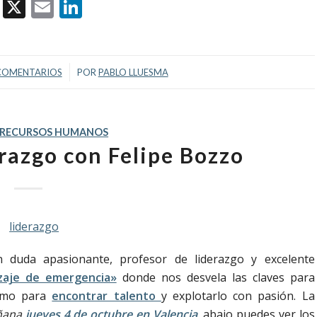
Facebook
X
Email
LinkedIn
/
COMENTARIOS
POR
PABLO LLUESMA
RECURSOS HUMANOS
razgo con Felipe Bozzo
n duda apasionante, profesor de liderazgo y excelente
izaje de emergencia»
donde nos desvela las claves para
como para
encontrar talento
y explotarlo con pasión. La
añana
jueves 4 de octubre en Valencia
, abajo puedes ver los