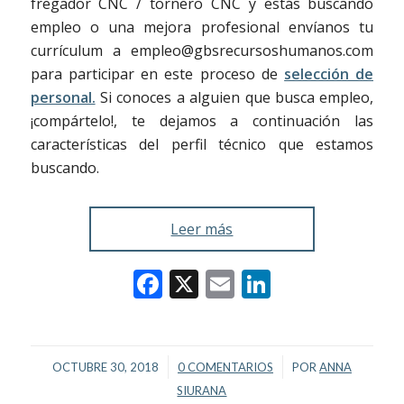
fregador CNC / tornero CNC y estás buscando
empleo o una mejora profesional envíanos tu
currículum a empleo@gbsrecursoshumanos.com
para participar en este proceso de
selección de
personal.
Si conoces a alguien que busca empleo,
¡compártelo!, te dejamos a continuación las
características del perfil técnico que estamos
buscando.
Leer más
Facebook
X
Email
LinkedIn
/
/
OCTUBRE 30, 2018
0 COMENTARIOS
POR
ANNA
SIURANA