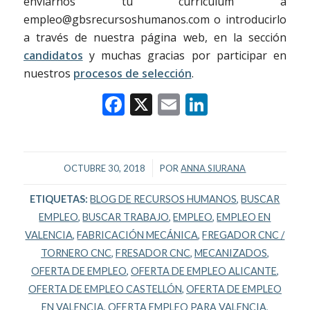
enviarnos tu currículum a
empleo@gbsrecursoshumanos.com o introducirlo
a través de nuestra página web, en la sección
candidatos
y muchas gracias por participar en
nuestros
procesos de selección
.
Facebook
X
Email
LinkedIn
/
OCTUBRE 30, 2018
POR
ANNA SIURANA
ETIQUETAS:
BLOG DE RECURSOS HUMANOS
,
BUSCAR
EMPLEO
,
BUSCAR TRABAJO
,
EMPLEO
,
EMPLEO EN
VALENCIA
,
FABRICACIÓN MECÁNICA
,
FREGADOR CNC /
TORNERO CNC
,
FRESADOR CNC
,
MECANIZADOS
,
OFERTA DE EMPLEO
,
OFERTA DE EMPLEO ALICANTE
,
OFERTA DE EMPLEO CASTELLÓN
,
OFERTA DE EMPLEO
EN VALENCIA
,
OFERTA EMPLEO PARA VALENCIA
,