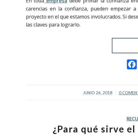
En toda
empresa
debe primar la confianza entr
carencias en la confianza, pueden empezar a 
proyecto en el que estamos involucrados. Si dese
las claves para lograrlo.
/
/
JUNIO 26, 2018
0 COMEN
REC
¿Para qué sirve e