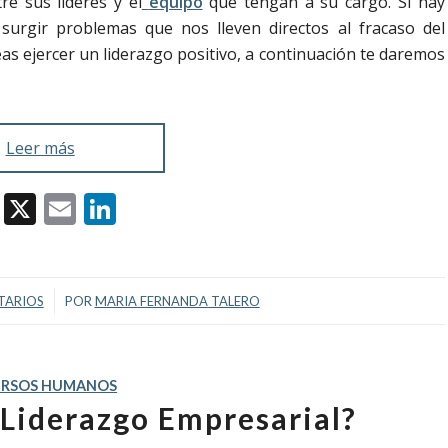
e sus líderes y el
equipo
que tengan a su cargo. Si hay
surgir problemas que nos lleven directos al fracaso del
as ejercer un liderazgo positivo, a continuación te daremos
Leer más
Facebook
X
Email
LinkedIn
TARIOS
POR
MARIA FERNANDA TALERO
URSOS HUMANOS
l Liderazgo Empresarial?