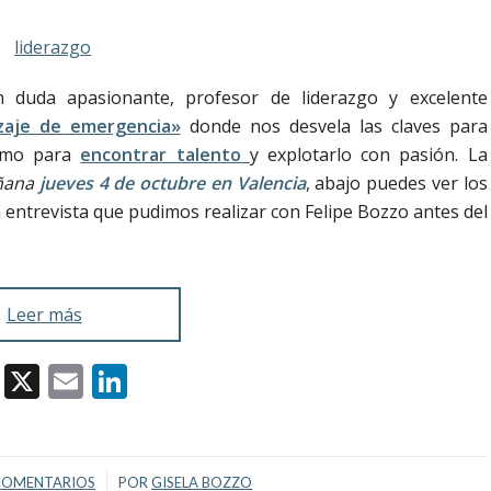
n duda apasionante, profesor de liderazgo y excelente
izaje de emergencia»
donde nos desvela las claves para
como para
encontrar talento
y explotarlo con pasión. La
añana
jueves 4 de octubre en Valencia
, abajo puedes ver los
a entrevista que pudimos realizar con Felipe Bozzo antes del
Leer más
Facebook
X
Email
LinkedIn
/
COMENTARIOS
POR
GISELA BOZZO