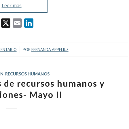
Leer más
Facebook
X
Email
LinkedIn
/
ENTARIO
POR
FERNANDA APPELIUS
ÓN
,
RECURSOS HUMANOS
as de recursos humanos y
iones- Mayo II