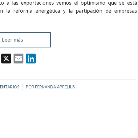
nto a las exportaciones vemos el optimismo que se está
n la reforma energética y la partipación de empresas
Leer más
Facebook
X
Email
LinkedIn
/
ENTARIOS
POR
FERNANDA APPELIUS