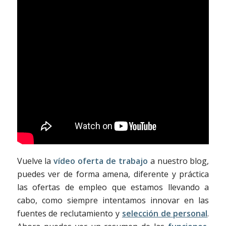
Vuelve la
vídeo oferta de trabajo
a nuestro blog,
puedes ver de forma amena, diferente y práctica
las ofertas de empleo que estamos llevando a
cabo, como siempre intentamos innovar en las
fuentes de reclutamiento y
selección de personal
.