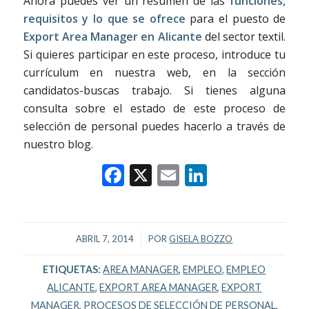
Ahora puedes ver un resumen de las
funciones,
requisitos y lo que se ofrece
para el puesto de
Export Area Manager en Alicante
del sector textil.
Si quieres participar en este proceso, introduce tu
currículum en nuestra web, en la sección
candidatos-buscas trabajo. Si tienes alguna
consulta sobre el estado de este proceso de
selección de personal puedes hacerlo a través de
nuestro blog.
Facebook
X
Email
LinkedIn
/
ABRIL 7, 2014
POR
GISELA BOZZO
ETIQUETAS:
AREA MANAGER
,
EMPLEO
,
EMPLEO
ALICANTE
,
EXPORT AREA MANAGER
,
EXPORT
MANAGER
,
PROCESOS DE SELECCIÓN DE PERSONAL
,