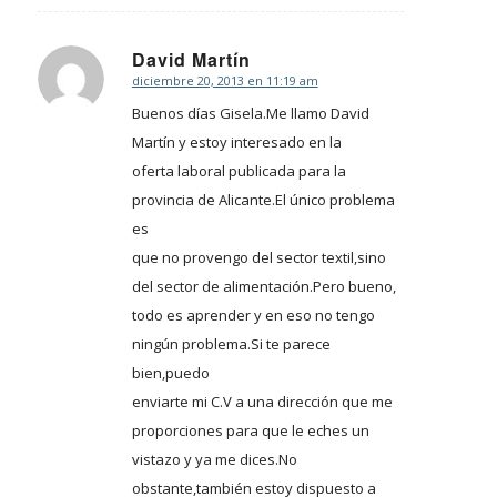
David Martín
diciembre 20, 2013 en 11:19 am
Dice:
Buenos días Gisela.Me llamo David
Martín y estoy interesado en la
oferta laboral publicada para la
provincia de Alicante.El único problema
es
que no provengo del sector textil,sino
del sector de alimentación.Pero bueno,
todo es aprender y en eso no tengo
ningún problema.Si te parece
bien,puedo
enviarte mi C.V a una dirección que me
proporciones para que le eches un
vistazo y ya me dices.No
obstante,también estoy dispuesto a