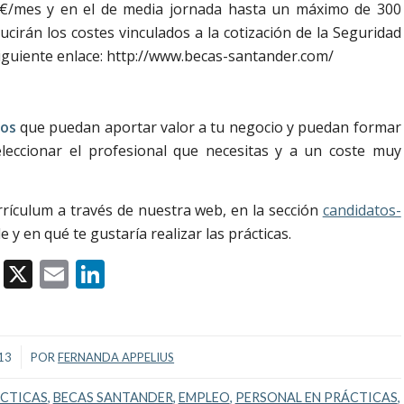
€/mes y en el de media jornada hasta un máximo de 300
cirán los costes vinculados a la cotización de la Seguridad
siguiente enlace: http://www.becas-santander.com/
dos
que puedan aportar valor a tu negocio y puedan formar
eccionar el profesional que necesitas y a un coste muy
urrículum a través de nuestra web, en la sección
candidatos-
y en qué te gustaría realizar las prácticas.
Facebook
X
Email
LinkedIn
13
POR
FERNANDA APPELIUS
ÁCTICAS
,
BECAS SANTANDER
,
EMPLEO
,
PERSONAL EN PRÁCTICAS
,