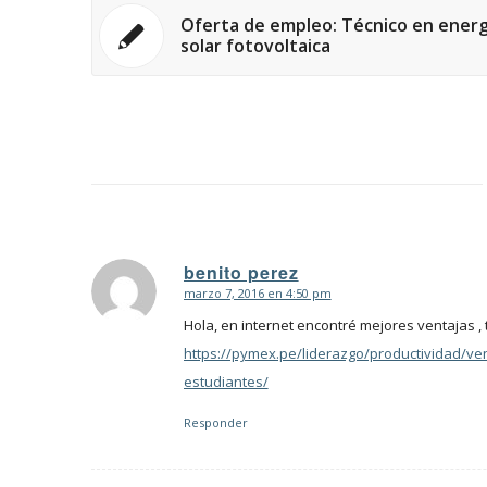
Oferta de empleo: Técnico en energ
solar fotovoltaica
benito perez
marzo 7, 2016 en 4:50 pm
Dice:
Hola, en internet encontré mejores ventajas , 
https://pymex.pe/liderazgo/productividad/ve
estudiantes/
Responder