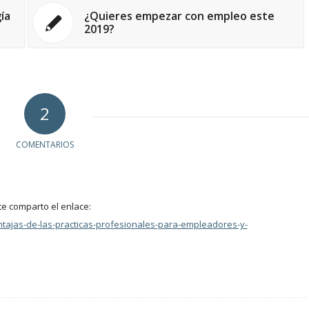
ía
¿Quieres empezar con empleo este
2019?
2
COMENTARIOS
te comparto el enlace:
ntajas-de-las-practicas-profesionales-para-empleadores-y-